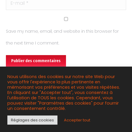
E-mail *
Save my name, email, and website in this browser for
the next time I comment.
Publier des commentaires
Nous utilisons des cookies sur notre site Web pour
vous offrir l'expérience la plus pertinente en
mémorisant vos préférences et vos visites répétées.
© 2019 Ainsitenet - Création de sites internet
En cliquant sur "Accepter tout", vous consentez à
professionnels dans l'Ain
l'utilisation de TOUS les cookies. Cependant, vous
pouvez visiter "Paramètres des cookies" pour fournir
Useful Links
un consentement contrôlé.
Réglages des cookies
Accepter tout