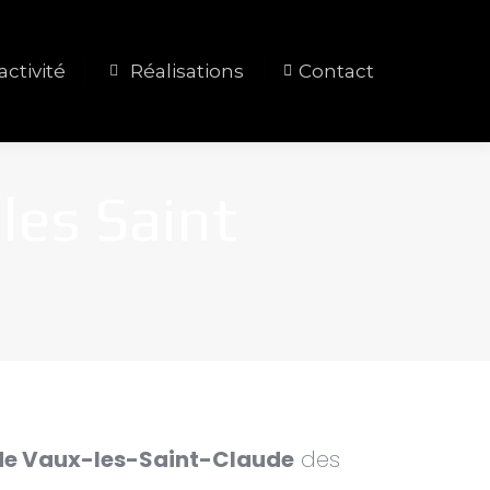
activité
Réalisations
Contact
les Saint
de Vaux-les-Saint-Claude
des