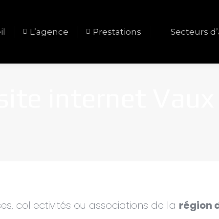
il
L’agence
Prestations
Secteurs d’
site internet Vaux 
s, collectivités ou associations de la
région 